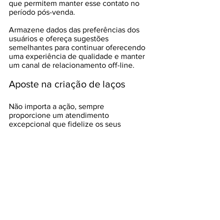
que permitem manter esse contato no 
período pós-venda. 
Armazene dados das preferências dos 
usuários e ofereça sugestões 
semelhantes para continuar oferecendo 
uma experiência de qualidade e manter 
um canal de relacionamento off-line. 
Aposte na criação de laços 
Não importa a ação, sempre 
proporcione um atendimento 
excepcional que fidelize os seus 
clientes para que ele volte a comprar 
com você ou o indique para outra 
pessoa.
Entenda o passo a passo da jornada do 
cliente, identifique melhorias ou 
problemas a serem solucionados antes 
de aplicar diversas opções para 
entregar uma experiência memorável. 