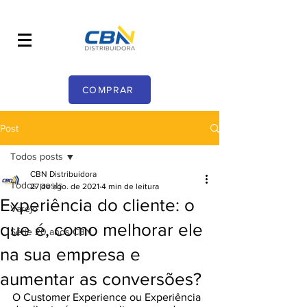
COMPRAR
Post
Todos posts
CBN Distribuidora
Todos posts
27 de ago. de 2021
4 min de leitura
Experiência do cliente: o
Varejo
que é, como melhorar ele
Série 20 anos CBN
na sua empresa e
aumentar as conversões?
O Customer Experience ou Experiência 