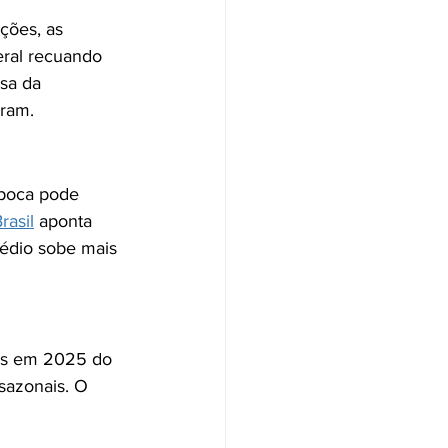
ções, as 
ral recuando 
sa da 
aram.
poca pode 
rasil
 aponta 
édio sobe mais 
os em 2025 do 
sazonais. O 