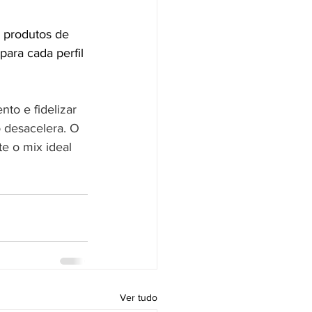
e produtos de 
ara cada perfil 
to e fidelizar 
 desacelera. O 
e o mix ideal 
Ver tudo