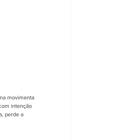
nina movimenta 
 com intenção 
, perde a 