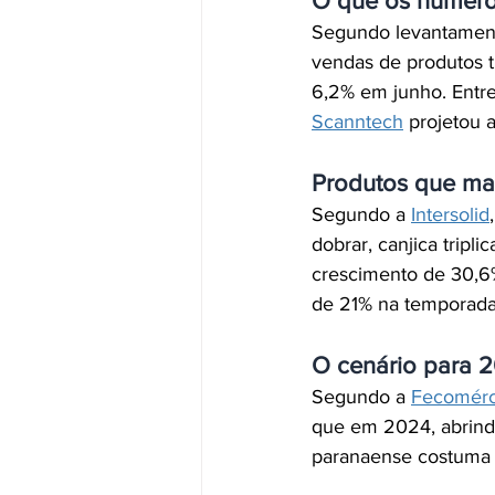
O que os número
Segundo levantamen
vendas de produtos 
6,2% em junho. Entre
Scanntech
 projetou 
Produtos que ma
Segundo a 
Intersolid
dobrar, canjica tripl
crescimento de 30,6
de 21% na temporada
O cenário para 
Segundo a 
Fecomérc
que em 2024, abrindo
paranaense costuma 