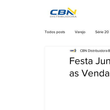
SOBRE
Á
Todos posts
Varejo
Série 20
CBN Distribuidora
8
Festa Ju
as Venda