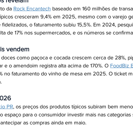
s revelam
to da 
Rock Encantech
 baseado em 160 milhões de transa
típicos cresceram 9,4% em 2025, mesmo com o varejo ge
 fidelizados, o faturamento subiu 15,5%. Em 2024, pesqui
alta de 17% nos supermercados, e os números se confirm
is vendem
, doces como paçoca e cocada crescem cerca de 28%, pi
icar e o amendoim registra alta acima de 170%. O 
FoodBiz B
% no faturamento do vinho de mesa em 2025. O ticket m
.
2026
io PR
, os preços dos produtos típicos subiram bem men
 espaço para o consumidor investir mais nas categorias 
antecipar as compras ainda em maio.