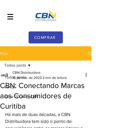
COMPRAR
Post
Todos posts
CBN Distribuidora
Todos posts
15 de nov. de 2023
2 min de leitura
CBN: Conectando Marcas
Varejo
aos Consumidores de
Série 20 anos CBN
Curitiba
Há mais de duas décadas, a CBN 
Distribuidora tem sido o ponto de 